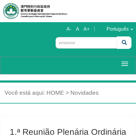
A-
A
A+
｜
Português
Togg
navig
Você está aqui:
HOME
> Novidades
1.ª Reunião Plenária Ordinária