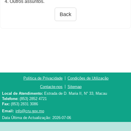
4. Outros assuntos.
Back
|
Política de Privacidade
Condições de Utilização
|
Contacte-nos
Sitemap
Local de Atendimento:
Estrada de D. Maria II, N° 33, Macau
Telefone:
(853) 2852 4721
Fax:
(853) 2831 3086
Email:
info@cru.gov.mo
Data Última de Actualização: 2026-07-06